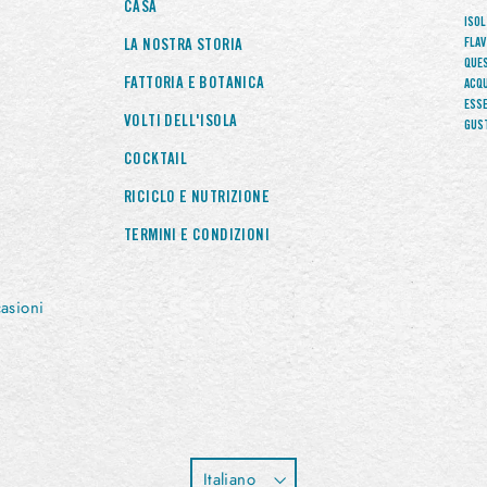
CASA
ISOL
FLA
LA NOSTRA STORIA
QUES
FATTORIA E BOTANICA
ACQ
ESSE
VOLTI DELL'ISOLA
GUS
COCKTAIL
RICICLO E NUTRIZIONE
TERMINI E CONDIZIONI
casioni
Lingua
Italiano