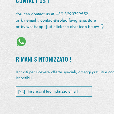
CONTACT US !
You can contact us at +39 3293729552
or by email :
contact@isoladifavignana.store
or by whatsapp: Just click the chat icon below 👇
RIMANI SINTONIZZATO !
Iscriviti per ricevere offerte speciali, omaggi gratuiti e oc
irripetibili.
Inserisci
sottoscrivi
il
tuo
indirizzo